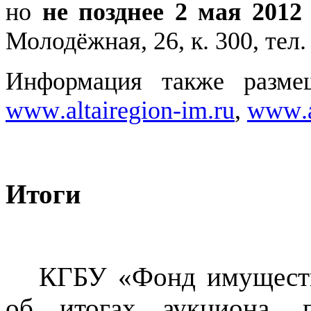
но
не позднее 2 мая 2012
Молодёжная, 26, к. 300, тел.
Информация также разме
www
.
altairegion
-
im
.
ru
,
www
.
Итоги
КГБУ «Фонд имуществ
об итогах аукциона, п