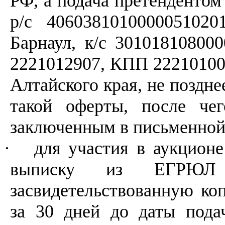
РФ, а подача претендентом 
р/с 40603810100000510
Барнаул, к/с 3010181080
2221012907, КПП 22210100
Алтайского края, не поздне
такой оферты, после чег
заключенным в письменной
·
для участия в аукцион
выписку из ЕГРЮЛ
засвидетельствованную ко
за 30 дней до даты пода