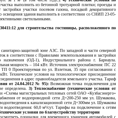
участка выполнить из бетонной тротуарной плитки; проезды и
застройки участки посевом газона, посадкой декоративного
о освещения здания выполнить в соответствии со СНИП 23-05-
ффективными светильниками.
030411:12 для строительства гостиницы, расположенного по
в санитарно-защитной зоне АЗС. По западной и части северной
ток в соответствии с Правилами землепользования и застройки
 назначения (ОД-1), Индустриального района г. Барнаула.
ьная мощность – 104 кВт. Источник электроснабжения: ПС 22
 ТП 0 Проектируемая по ул. Взлетная, 35 при согласовании с
 кВт. Технические условия на технологическое присоединение
оединения в адрес правообладателя земельного участка. Тариф
овия от 24.04.2012 № 95):
Возможная точка подключения для
не определена.
3) Теплоснабжение (технические условия от
тки «Схемы магистральных тепловых сетей ОАО «Кузбасэнерго»
абжения от водопроводной сети Д=200-250 мм ул. Шумакова,
м водоотведения к канализационной сети Д=300мм ул. Шумакова
ти водоотведения: 60,0 м³/сут. Тарифы на подключение к сетям
Технические условия по благоустройству территории
едусмотреть площадки для временного хранения автомобилей с