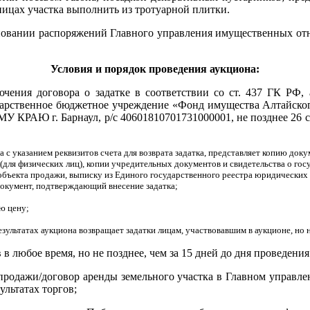
ицах участка выполнить из тротуарной плитки.
новании распоряжений Главного управления имущественных отно
Условия и порядок проведения аукциона:
чения договора о задатке в соответствии со ст. 437 ГК РФ, 
дарственное бюджетное учреждение «Фонд имущества Алтайског
г. Барнаул, р/с 40601810701731000001, не позднее 26 сентя
а с указанием реквизитов счета для возврата задатка, представляет копию до
 (для физических лиц), копии учредительных документов и свидетельства о гос
ъекта продажи, выписку из Единого государственного реестра юридических л
 документ, подтверждающий внесение задатка;
ю цену;
езультатах аукциона возвращает задатки лицам, участвовавшим в аукционе, но
 в любое время, но не позднее, чем за 15 дней до дня проведения
 продажи/договор аренды земельного участка в Главном управл
ультатах торгов;