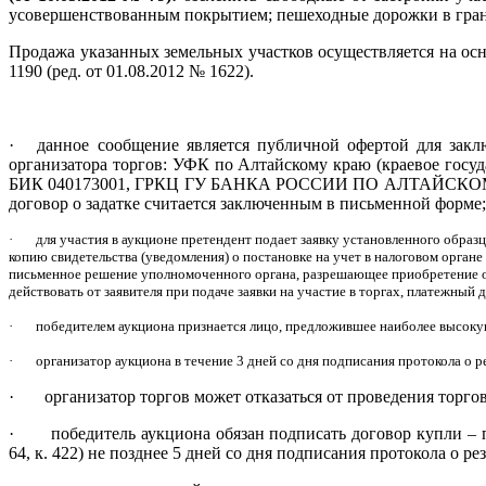
усовершенствованным покрытием; пешеходные дорожки в гран
Продажа указанных земельных участков осуществляется на ос
1190 (ред. от 01.08.2012 № 1622).
·
данное сообщение является публичной офертой для заклю
организатора торгов: УФК по Алтайскому краю (краевое госу
БИК 040173001, ГРКЦ ГУ БАНКА РОССИИ ПО АЛТАЙСКОМУ КРАЮ 
договор о задатке считается заключенным в письменной форме;
·
для участия в аукционе претендент подает заявку установленного образц
копию свидетельства (уведомления) о постановке на учет в налоговом органе
письменное решение уполномоченного органа, разрешающее приобретение об
действовать от заявителя при подаче заявки на участие в торгах, платежный
·
победителем аукциона признается лицо, предложившее наиболее высоку
·
организатор аукциона в течение 3 дней со дня подписания протокола о р
·
организатор торгов может отказаться от проведения торгов
·
победитель аукциона обязан подписать договор купли –
64, к. 422) не позднее 5 дней со дня подписания протокола о рез