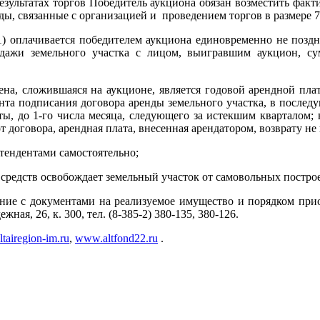
результатах торгов Победитель аукциона обязан возместить фа
оды, связанные с организацией и
проведением торгов в размере 7
1) оплачивается победителем аукциона единовременно не поздн
дажи земельного участка с лицом, выигравшим аукцион, сум
цена, сложившаяся на аукционе, является годовой арендной пл
нта подписания договора аренды земельного участка, в после
, до 1-го числа месяца, следующего за истекшим кварталом; в
 договора, арендная плата, внесенная арендатором, возврату не
етендентами самостоятельно;
х средств освобождает земельный участок от самовольных постр
ление с документами на реализуемое имущество и порядком пр
ежная, 26, к. 300, тел. (8-385-2) 380-135, 380-126.
tairegion-im.ru
,
www.altfond22.ru
.