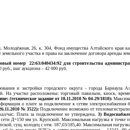
ул. Молодёжная, 26, к. 304, Фонд имущества Алтайского края к
 земельного участка и права на заключение договора аренды зе
тровый номер
22:63:040434:92 для строительства администра
0 руб., шаг аукциона – 42 000 руб.
ования и застройки городского округа - города Барнаула А
ый. На участке расположены: торговый павильон, киоск, врем
ие: (техническое задание от 10.11.2010 № 04-29/1810):
Максима
Информация о плате за подключение к сетям электроснабжения б
26.11.2010 № 3522):
Подключение возможно от тепломагистрали М
Гкал/час. Плата за подключение не утверждена.
3) Водоснабже
сети Д=150 мм ул. Крупской. Максимальная нагрузка в
точке п
кой, сущ. колодец с отм. 187,03/185,40. Максимальная нагрузка
1 м³ (в том числе НДС); к сетям водоотведения – 13243, 90 