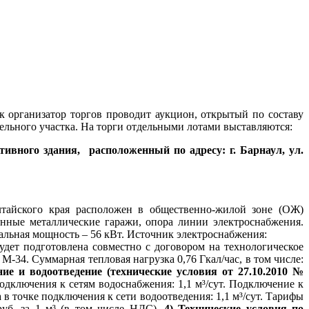
ак организатор торгов проводит аукцион, открытый по составу
мельного участка. На торги отдельными лотами выставляются:
тивного здания,
расположенный по адресу: г. Барнаул, ул.
лтайского края расположен в общественно-жилой зоне (ОЖ)
енные металлические гаражи, опора линии электроснабжения.
льная мощность – 56 кВт. Источник электроснабжения:
удет подготовлена совместно с договором на технологическое
-34. Суммарная тепловая нагрузка 0,76 Гкал/час, в том числе:
ние и водоотведение (технические условия от 27.10.2010 №
одключения к сетям водоснабжения: 1,1 м³/сут. Подключение к
 в точке подключения к сети водоотведения: 1,1 м³/сут. Тарифы
руб. за 1 м³ (в том числе НДС).
4) Технические условия по