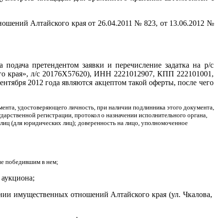
шений Алтайского края от 26.04.2011 № 823, от 13.06.2012 №
а подача претендентом заявки и перечисление задатка на р/с
о края», л/с 20176Х57620), ИНН 2221012907, КПП 222101001,
бря 2012 года являются акцептом такой оферты, после чего
кумента, удостоверяющего личность, при наличии подлинника этого документа,
ударственной регистрации, протокол о назначении исполнительного органа,
иц (для юридических лиц); доверенность на лицо, уполномоченное
 не победившим в нем;
 аукциона;
ении имущественных отношений Алтайского края (ул. Чкалова,