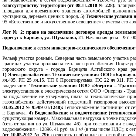
благоустройству территории (от 08.11.2010 № 228):
площадк
площадки для временного хранения автомобилей выполнить 
кустарника, деревьев ценных пород.
5) Технические условия н
95 «Естественное и искусственное освещение» с учетом его 
Лот № 2:
право на заключение договора аренды земельно
адресу: г. Барнаул, ул. Шумакова, 21
. Начальная цена – 961 00
Подключение к сетям инженерно-технического обеспечения:
Рельеф участка ровный. Северная часть земельного участка р
границах участка проложена сеть электроснабжения. Подъезд 
городского округа - города Барнаула Алтайского края ра
1) Электроснабжение. Технические условия ООО «Барнаульс
яч.405, РП 25 яч.15, ТП 0 Проектируемая, ПС 22 яч.311, РП
владельцем.
Технические условия
ООО «Энергия – Транзит»
электроустановок к электрическим сетям ООО «Энергия - Тран
на подключение не утвержден, плата за технологическое при
газоснабжения: действующий подземный газопровод высоког
03.05.2012 № 95/09-01/1248):
Теплоснабжение гостиницы от се
г. Барнаула.
4) Водоснабжение и водоотведение (технически
существующая камера. Максимальная нагрузка в
точке подключ
(сеть от здания по ул. Шумакова, 46), при согласовании с вл
водоснабжения – 12896, 41 руб. за 1 м³ (в том числе НДС); к се
(от 10.05.2012 № 79):
озеленить свободные от застройки уча