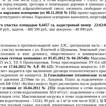
и перед входами, тротуары и пешеходные дорожки в границах 
из плотной асфальтобетонной смеси; озеленить свободные от 
а наружное освещение (от 08.11.2010 № 135):
проект наружног
архитектурного облика. Наружное освещение выполнить энергоэ
го участка площадью 0,4457 га, кадастровый номер
22:63:
0 руб., задаток – 480 500 руб., шаг аукциона – 48 000 руб.
асположена в противопожарной зоне АЗС, центральная часть – 
к участку возможен с ул. Взлетной и Шумакова. Земельный учас
сположен в зоне делового, общественного и коммерческого
кая сетевая компания» от 05.05.2012 № 04-29/540):
Максимал
 25 яч.5, ТП 0 Проектируемая. Точка присоединения: РУ-0,4 кВ
 от 17.04.2012 № А.Р. /01-125:
Установленная мощность: 130
зит» выдаются при заключении договора технологического прис
соединение не взимается.
2) Газоснабжение (технические усл
о давления Д159мм по ул. Лазурная. Плата за подключение 
тей БФ ОАО «Кузбассэнерго» будет рассмотрено после разрабо
е условия от 16.04.2012 № 235):
подключение к сетям водосн
ения к сетям водоснабжения: 60,0 м³/сут.; подключение к сетя
адельцем сети. Максимальная нагрузка в точке подключения к се
тям водоотведения – 13243, 90 руб. за 1 м³ (в том числе НДС).
5) 
стки посевом газона, посадкой декоративных кустарников; пр