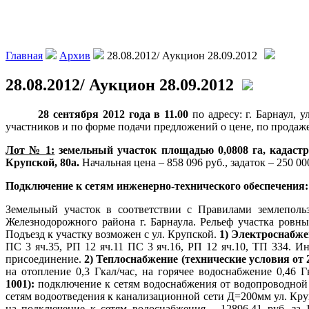
Главная
Архив
28.08.2012/ Аукцион 28.09.2012
28.08.2012/ Аукцион 28.09.2012
28 сентября 2012 года в 11.00
по адресу: г. Барнаул, 
участников и по форме подачи предложений о цене, по продаже
Лот № 1:
земельный участок площадью 0,0808 га, кадас
Крупской, 80а.
Начальная цена – 858 096 руб., задаток – 250 00
Подключение к сетям инженерно-технического обеспечения:
Земельный участок в соответствии с Правилами землепольз
Железнодорожного района г. Барнаула. Рельеф участка ровн
Подъезд к участку возможен с ул. Крупской.
1) Электроснабжен
ПС 3 яч.35, РП 12 яч.11 ПС 3 яч.16, РП 12 яч.10, ТП 334. 
присоединение.
2) Теплоснабжение (технические условия от 
на отопление 0,3 Гкал/час, на горячее водоснабжение 0,46 
1001):
подключение к сетям водоснабжения от водопроводной 
сетям водоотведения к канализационной сети Д=200мм ул. Крупс
на подключение к сетям водоснабжения – 12896,41 руб. за 