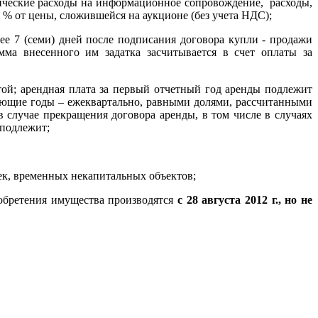
ктические расходы на информационное сопровождение,
расходы,
 % от цены, сложившейся на аукционе (без учета НДС);
ее 7 (семи) дней после подписания договора купли - продажи
ма внесенного им задатка засчитывается в счет оплаты за
атой; арендная плата за первый отчетный год аренды подлежит
дующие годы – ежеквартально, равными долями, рассчитанными
 случае прекращения договора аренды, в том числе в случаях
 подлежит;
оек, временных некапитальных объектов;
иобретения имущества производятся
с 28 августа 2012 г.,
но не